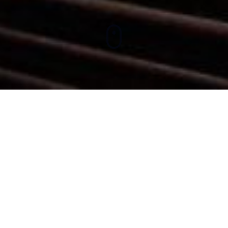
QUEM SOMOS
O Centro de Estudos do Universo atua
há mais de 20 anos em diversos
segmentos educacionais, proporcionando
atividades que complementam o currículo
escolar de forma pragmática, com uma